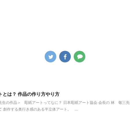
トとは？ 作品の作り方やり方
先生の作品＞ 彫紙アートってなに？ 日本彫紙アート協会 会長の 林 敬三
 創作する奥行き感のある半立体アート。 ...