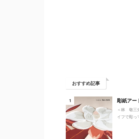
おすすめ記事
彫紙アー
1
＜林 敬三
イフで彫って