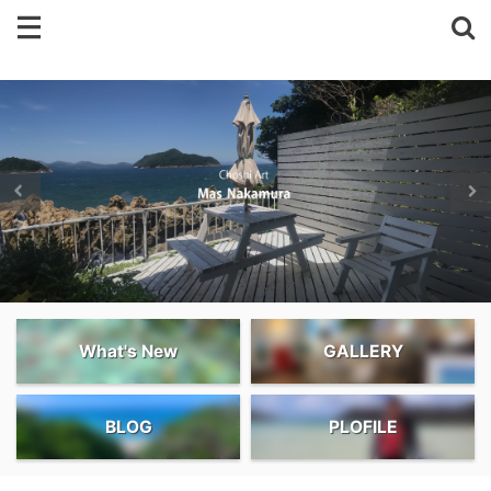
What's New
GALLERY
BLOG
PLOFILE