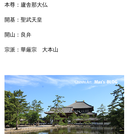
本尊：廬舎那大仏
開基：聖武天皇
開山：良弁
宗派：華厳宗 大本山