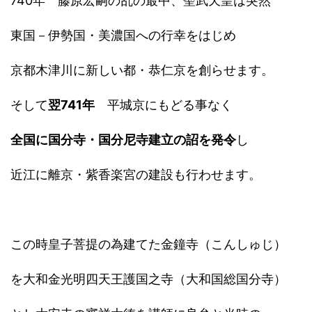
740年 藤原宏嗣の乱の最中、聖武天皇は突然
東国－伊勢国・美濃国への行幸をはじめ
京都木津川に新しい都・恭仁京を創らせます。
そして
翌741年
平城京にもどる事なく
全国に国分寺・国分尼寺建立の詔
を発令
し
近江に離京・紫香楽宮の建設も行わせます。
この時皇子菩提の為建てた金鐘寺（こんしゅじ）
を大和金光明四天王護国之寺（大和国総国分寺）