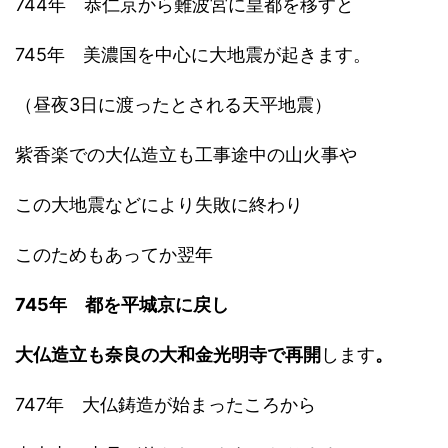
744年 恭仁京から難波宮に皇都を移すと
745年 美濃国を中心に大地震が起きます。
（昼夜3日に渡ったとされる天平地震）
紫香楽での大仏造立も工事途中の山火事や
この大地震などにより失敗に終わり
このためもあってか翌年
745年 都を平城京に戻し
大仏造立も奈良の大和金光明寺で再開
します
。
747年 大仏鋳造が始まったころから