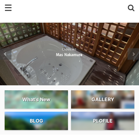
What's New
GALLERY
BLOG
PLOFILE