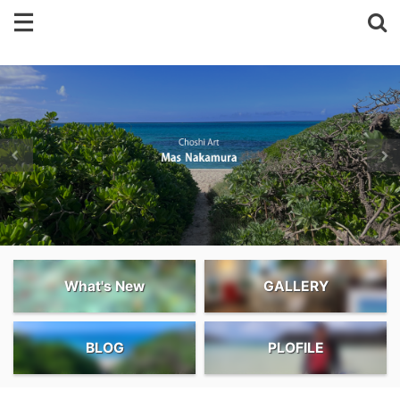
What's New
GALLERY
BLOG
PLOFILE