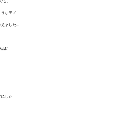
でも、
ようなモノ
考えました…
作品に
フにした