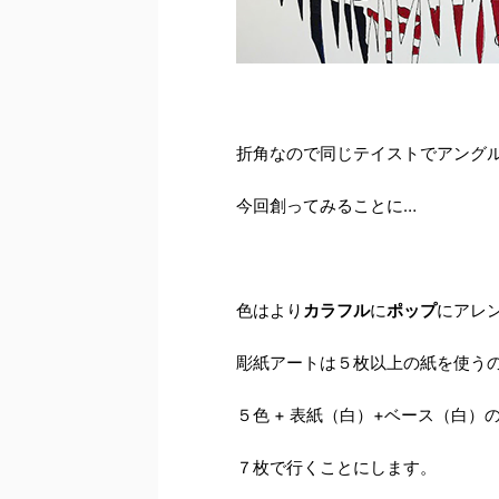
折角なので同じテイストでアング
今回創ってみることに…
色はより
カラフル
に
ポップ
にアレ
彫紙アートは５枚以上の紙を使う
５色 + 表紙（白）+ベース（白）
７枚で行くことにします。