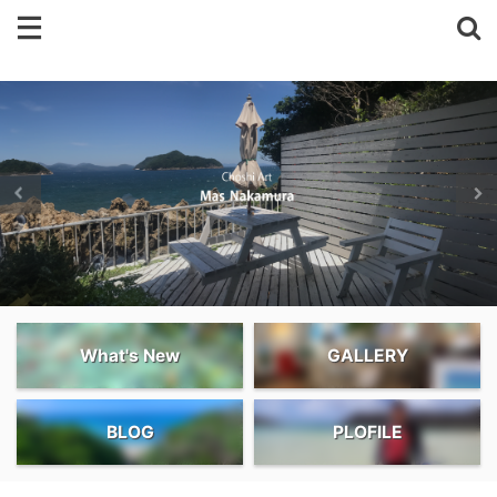
What's New
GALLERY
BLOG
PLOFILE