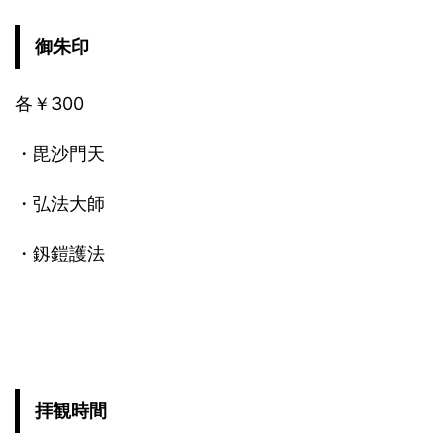
御朱印
各￥300
・毘沙門天
・弘法大師
・釼鎧護法
拝観時間