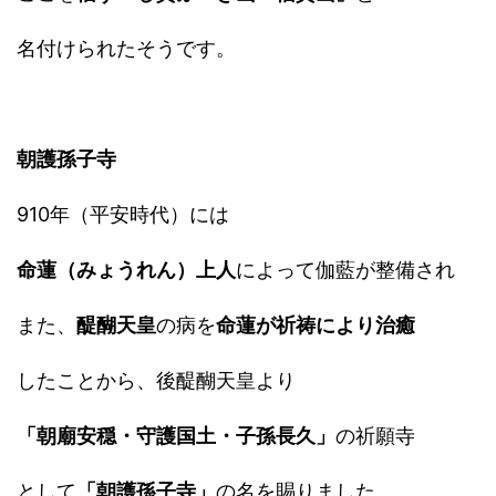
名付けられたそうです。
朝護孫子寺
910年（平安時代）には
命蓮（みょうれん）上人
によって伽藍が整備され
また、
醍醐天皇
の病を
命蓮が祈祷により治癒
したことから、後醍醐天皇より
「朝廟安穏・守護国土・子孫長久」
の祈願寺
として
「朝護孫子寺」
の名を賜りました。