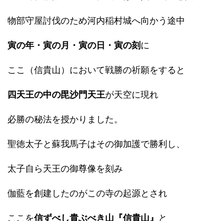
物部守屋討伐のため河内稲村城へ向かう途中
寅の年・寅の月・寅の日・寅の刻
に
ここ（信貴山）において戦勝の祈願をすると
四天王の中の毘沙門天王
が天空に現れ
必勝の秘法を授かりました。
聖徳太子と蘇我馬子はその御加護で勝利し、
太子自ら天王の御尊像を刻み
伽藍を創建したのがこの寺の起源とされ
ここを
信ずべし貴ぶべき山『信貴山』
と