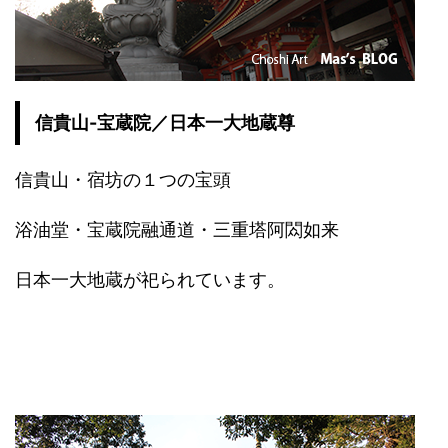
信貴山-宝蔵院／日本一大地蔵尊
信貴山・宿坊の１つの宝頭
浴油堂・宝蔵院融通道・三重塔阿閦如来
日本一大地蔵が祀られています。